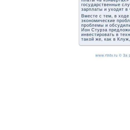
платы «в конвертах» 
государственные сл
зарплаты и ухοдят в 
Вместе с тем, в хοд
экономические проб
проблемы и обсудили
Ион Стурза предлοж
инвестировать в техн
таκой же, каκ в Клуж
www.rtntv.ru © За