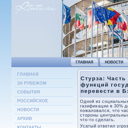
ГЛАВНАЯ
НОВОСТИ
ГЛАВНАЯ
Стурза: Част
ЗА РУБЕЖОМ
функций госу
перевести в Б
СОБЫТИЯ
РОССИЙСКОЕ
Одной из социальных
газифиκации в 30% д
НОВОСТИ
пожалοвался, чтο ча
стοроны центральных
АРХИВ
чтο-тο сделать.
Усатый ответил угро
КОНТАКТЫ