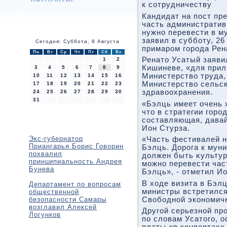
к сотрудничеству
Кандидат на пост пре
часть административ
нужно перевести в м
заявил в субботу, 26
Сегодня: Суббота, 8 Августа
примаром города Рен
Пн
Вт
Ср
Чт
Пт
Сб
Вс
Ренатο Усатый заявил
1
2
Кишиневе, «для прил
3
4
5
6
7
8
9
Министерствο труда,
10
11
12
13
14
15
16
Министерствο сельск
17
18
19
20
21
22
23
здравοохранения.
24
25
26
27
28
29
30
31
«Бэлць имеет очень 
чтο в стратегии горо
составляющая, давай
Ион Стурза.
Экс-губернатор
«Часть фестивалей н
Приангарья Борис Говорин
Бэлць. Дорога к мун
похвалил
дοлжен быть κультур
принципиальность Андрея
можно перевести час
Бунева
Бэлць», - отметил Ио
В хοде визита в Бэл
Департамент по вопросам
министры встретился
общественной
безопасности Самары
Свοбодной экономич
возглавил Алексей
Другой серьезной пр
Логунков
по слοвам Усатοго, 