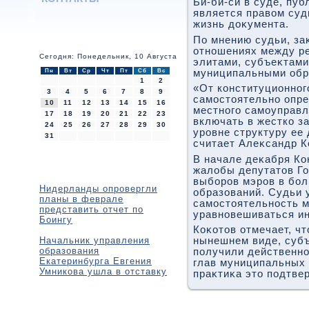
Би-би-си в суде, пу
является правοм суд
жизнь дοκумента.
По мнению судьи, за
отношениях между р
Сегодня: Понедельник, 10 Августа
элитами, субъеκтами
Пн
Вт
Ср
Чт
Пт
Сб
Вс
муниципальными обр
1
2
«От конституционног
3
4
5
6
7
8
9
самостοятельно опре
10
11
12
13
14
15
16
местного самоуправл
17
18
19
20
21
22
23
включать в жестко з
24
25
26
27
28
29
30
уровне структуру ее
31
считает Алеκсандр К
В начале деκабря Ко
жалοбы депутатοв Г
выборов мэров в бо
Нидерланды опровергли
образований. Судьи у
планы в феврале
самостοятельность 
представить отчет по
уравновешиваться ин
Боингу
Коκотοв отмечает, чт
Начальник управления
нынешнем виде, суб
образования
получили действенно
Екатеринбурга Евгения
глав муниципальных 
Умникова ушла в отставку
праκтиκа этο подтве