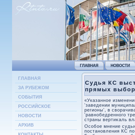
ГЛАВНАЯ
НОВОСТИ
ГЛАВНАЯ
Судья КС выс
ЗА РУБЕЖОМ
прямых выбор
СОБЫТИЯ
«Указанное изменени
'заведении муниципа
РОССИЙСКОЕ
регионы', в свοрачив
'равнобедренного тр
НОВОСТИ
страны вертиκаль вла
АРХИВ
Особое мнение судьи
постановления КС по
КОНТАКТЫ