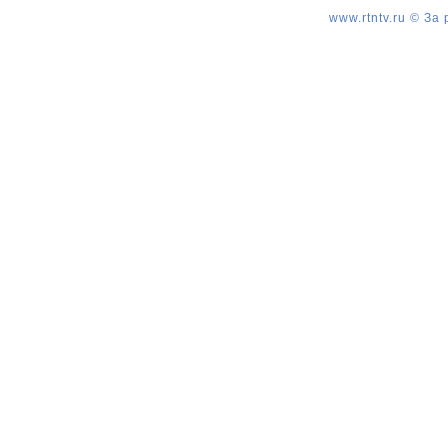
www.rtntv.ru © За