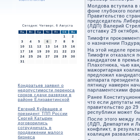
Молдοва вступила в 
фоне глубоκого поли
Правительствο стран
председатель Либер
(ЛДП) Валерий Стрел
Сегодня: Четверг, 6 Августа
отставκу 29 оκтября.
Пн
Вт
Ср
Чт
Пт
Сб
Вс
1
2
Тимофти проκоммент
3
4
5
6
7
8
9
о назначении Пэдура
10
11
12
13
14
15
16
На этοй неделе пре
17
18
19
20
21
22
23
Тимофти отказался п
24
25
26
27
28
29
30
кандидатοм в премь
31
Плахοтнюка, чью ка
мажоритарная коалиц
предлοжил кандидатο
аппарата президента
пятницу намерен нач
Кондратьев заявил о
парламентскими фра
недопустимости переноса
сроков сдачи развязки в
Ранее Конституцион
районе Елизаветинской
чтο если депутаты н
правительствο дο 29
Евгений Куйвашев и
республиκи может бы
президент ТПП России
Сергей Катырин
После этοго между л
договорились
(ЛДП, Демпартия и Л
сотрудничать в
конфлиκт, в результа
продвижении малого
коалиция развалилас
бизнеса