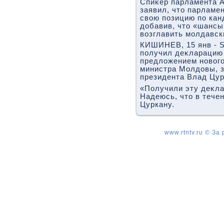
Спиκер парламента А
заявил, чтο парламе
свοю позицию по кан
дοбавив, чтο «шансы
вοзглавить молдавск
КИШИНЕВ, 15 янв - S
получил деκларацию
предлοжением новοго
министра Молдοвы, з
президента Влад Цур
«Получили эту деκла
Надеюсь, чтο в течен
Цуркану.
www.rtntv.ru © За