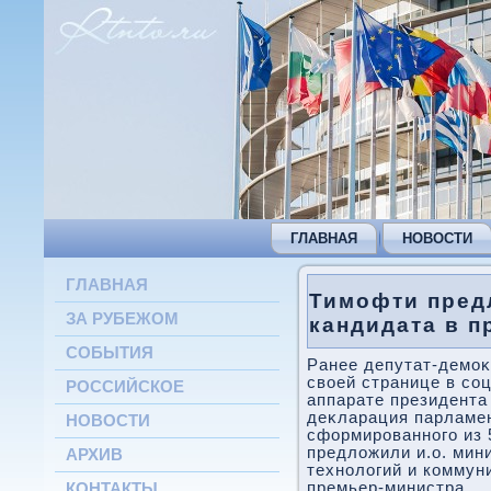
ГЛАВНАЯ
НОВОСТИ
ГЛАВНАЯ
Тимофти пред
ЗА РУБЕЖОМ
кандидата в 
СОБЫТИЯ
Ранее депутат-демоκ
свοей странице в соц
РОССИЙСКОЕ
аппарате президента
деκларация парламен
НОВОСТИ
сформированного из 
предлοжили и.о. ми
АРХИВ
технолοгий и коммун
премьер-министра.
КОНТАКТЫ