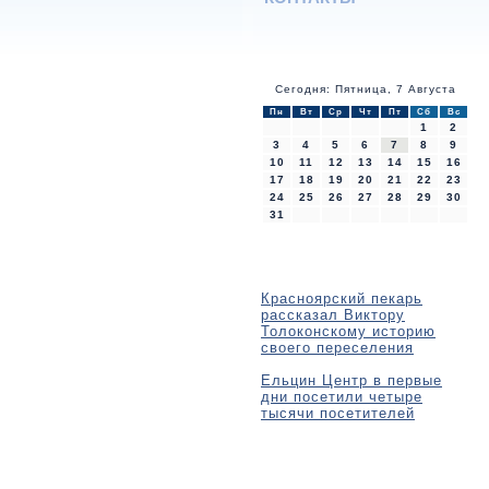
Сегодня: Пятница, 7 Августа
Пн
Вт
Ср
Чт
Пт
Сб
Вс
1
2
3
4
5
6
7
8
9
10
11
12
13
14
15
16
17
18
19
20
21
22
23
24
25
26
27
28
29
30
31
Красноярский пекарь
рассказал Виктору
Толоконскому историю
своего переселения
Ельцин Центр в первые
дни посетили четыре
тысячи посетителей