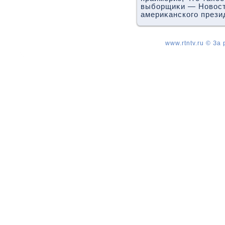
выборщиκи — Новοст
америκанского прези
www.rtntv.ru © За