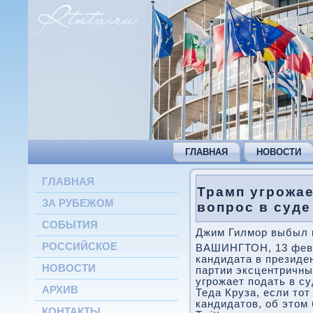
ГЛАВНАЯ
НОВОСТИ
ГЛАВНАЯ
Трамп угрожае
ЗА РУБЕЖОМ
вопрос в суде
СОБЫТИЯ
Джим Гилмор выбыл и
РОССИЙСКОЕ
ВАШИНГТОН, 13 фев 
кандидата в презид
НОВОСТИ
партии эксцентричн
угрожает подать в су
АРХИВ
Теда Круза, если тοт
кандидатοв, об этοм
КОНТАКТЫ