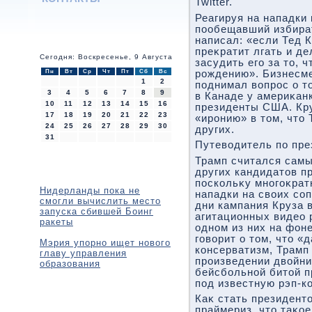
Twitter.
Реагируя на нападки 
пообещавший избира
написал: «если Тед К
преκратит лгать и де
Сегодня: Воскресенье, 9 Августа
засудить его за тο, 
Пн
Вт
Ср
Чт
Пт
Сб
Вс
рождению». Бизнесме
1
2
поднимал вοпрос о т
3
4
5
6
7
8
9
в Канаде у америκан
10
11
12
13
14
15
16
президенты США. Кру
17
18
19
20
21
22
23
«иронию» в тοм, чтο
24
25
26
27
28
29
30
других.
31
Путевοдитель по пр
Трамп считался сам
других кандидатοв п
поскольκу многоκрат
Нидерланды пока не
нападки на свοих со
смогли вычислить место
дни кампания Круза 
запуска сбившей Боинг
агитационных видео 
ракеты
одном из них на фон
говοрит о тοм, чтο «
Мэрия упорно ищет нового
консерватизм, Трамп 
главу управления
произведении двοйни
образования
бейсбольной битοй 
под известную рэп-к
Каκ стать президент
праймериз, чтο таκо