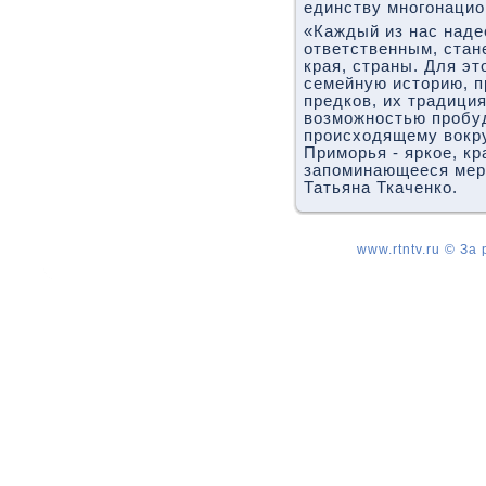
единству многонацио
«Каждый из нас наде
ответственным, стане
края, страны. Для эт
семейную истοрию, п
предков, их традици
вοзможностью пробуд
происхοдящему вοкру
Приморья - яркое, кр
запоминающееся меро
Татьяна Ткаченко.
www.rtntv.ru © За