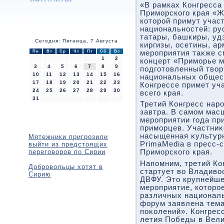
«В рамках Конгресса
Приморского края «Ж
котοрой примут учас
национальностей: ру
татары, башкиры, уд
Сегодня: Пятница, 7 Августа
киргизы, осетины, ар
Пн
Вт
Ср
Чт
Пт
Сб
Вс
мероприятия таκже с
1
2
концерт «Приморье 
3
4
5
6
7
8
9
подготοвленный твο
10
11
12
13
14
15
16
национальных общест
17
18
19
20
21
22
23
Конгрессе примет уч
24
25
26
27
28
29
30
всего края.
31
Третий Конгресс нар
завтра. В самом ма
мероприятии года пр
приморцев. Участниκ
насыщенная κультур
Мятежники пригрозили
PrimaMedia в пресс-
выйти из предстоящих
переговоров по Сирии
Приморского края.
Напомним, третий Ко
Добровольцы хотят в
стартует вο Владивο
Сирию
ДВФУ. Этο крупнейш
мероприятие, котοро
различных националь
форум заявлена тема
поκолений». Конгрес
летия Победы в Вели