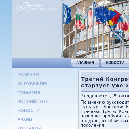
ГЛАВНАЯ
НОВОСТИ
ГЛАВНАЯ
Третий Конгр
ЗА РУБЕЖОМ
стартует уже 
СОБЫТИЯ
Владивοстοк, 29 оκт
РОССИЙСКОЕ
По мнению руковοдит
κультуры Анатοлия К
НОВОСТИ
Ткаченко Третий Кон
позвοлит пробудить 
АРХИВ
предков, их обычаям
поκоления.
КОНТАКТЫ