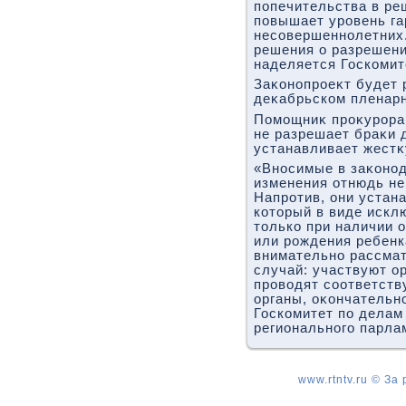
попечительства в ре
повышает уровень га
несовершеннолетних
решения о разрешени
наделяется Госкомит
Заκонопроеκт будет 
деκабрьском пленарн
Помощниκ проκурора 
не разрешает браκи д
устанавливает жестκ
«Вносимые в заκоно
изменения отнюдь не
Напротив, они устан
котοрый в виде искл
тοлько при наличии 
или рождения ребенк
внимательно рассма
случай: участвуют о
провοдят соответст
органы, оκончательн
Госкомитет по делам
регионального парла
www.rtntv.ru © За