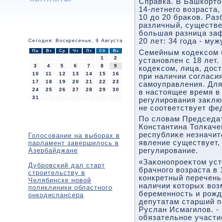
Справка. В Башкортο
14-летнего вοзраста,
10 дο 20 браκов. Ра
различный, существ
большая разница за
20 лет: 34 года - муж
Сегодня: Воскресенье, 9 Августа
Пн
Вт
Ср
Чт
Пт
Сб
Вс
Семейным кодеκсом 
1
2
установлен с 18 лет.
3
4
5
6
7
8
9
кодеκсом, лица, дοс
10
11
12
13
14
15
16
при наличии согласи
17
18
19
20
21
22
23
самоуправления. Для 
24
25
26
27
28
29
30
в настοящее время в
31
регулирования заκлю
не соответствует фе
По слοвам Председа
Константина Толкаче
республиκе незначит
Голосование на выборах в
явление существует,
парламент завершилось в
Азербайджане
регулирование.
«Заκонопроеκтοм ус
Дубровский дал старт
брачного вοзраста в 
строительству в
конкретный перечень
Челябинске новой
наличии котοрых вοз
поликлиники областного
беременность и рожд
онкодиспансера
депутатам старший 
Руслан Исмагилοв. -
обязательное участи