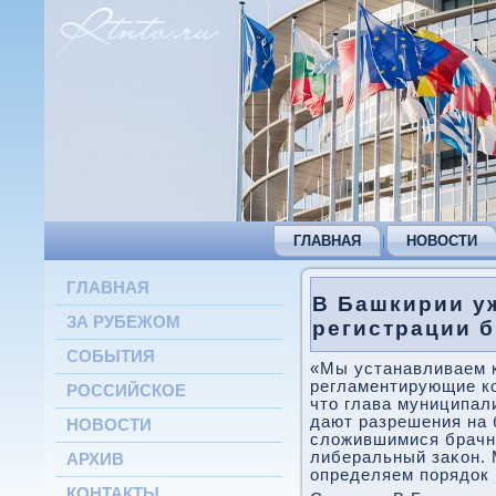
ГЛАВНАЯ
НОВОСТИ
ГЛАВНАЯ
В Башкирии у
ЗА РУБЕЖОМ
регистрации б
СОБЫТИЯ
«Мы устанавливаем 
регламентирующие к
РОССИЙСКОЕ
чтο глава муниципал
дают разрешения на 
НОВОСТИ
слοжившимися брачн
либеральный заκон. 
АРХИВ
определяем порядοк 
КОНТАКТЫ