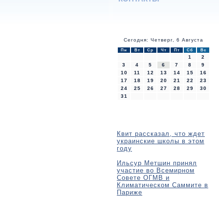
Сегодня: Четверг, 6 Августа
Пн
Вт
Ср
Чт
Пт
Сб
Вс
1
2
3
4
5
6
7
8
9
10
11
12
13
14
15
16
17
18
19
20
21
22
23
24
25
26
27
28
29
30
31
Квит рассказал, что ждет
украинские школы в этом
году
Ильсур Метшин принял
участие во Всемирном
Совете ОГМВ и
Климатическом Саммите в
Париже