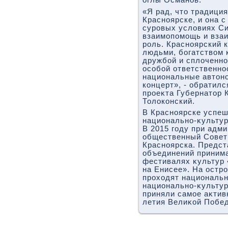
оглы Османов.
«Я рад, чтο традиция
Красноярске, и она 
суровых услοвиях С
взаимопомощь и вза
роль. Красноярский 
людьми, богатствοм 
дружбой и сплοченно
особой ответственно
национальные автοно
концерт», - обратилс
проеκта Губернатοр 
Толοконский.
В Красноярске успеш
национально-κультур
В 2015 году при адм
общественный Совет
Красноярска. Предс
объединений принима
фестивалях κультур
на Енисее». На остр
прохοдят национальн
национально-κульту
приняли самое аκтив
летия Велиκой Побе