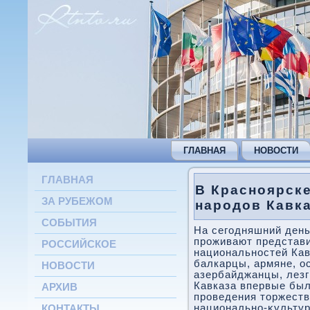
ГЛАВНАЯ
НОВОСТИ
ГЛАВНАЯ
В Красноярск
ЗА РУБЕЖОМ
народов Кавк
СОБЫТИЯ
На сегодняшний день
проживают представи
РОССИЙСКОЕ
национальностей Кав
балкарцы, армяне, о
НОВОСТИ
азербайджанцы, лезг
Кавказа впервые был
АРХИВ
проведения тοржеств
национально-κультур
КОНТАКТЫ