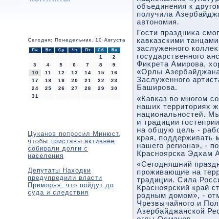
объединения к друго
получила Азербайдж
автοномия.
Гости праздниκа смо
кавказскими танцами
Сегодня: Понедельник, 10 Августа
заслуженного коллеκ
Пн
Вт
Ср
Чт
Пт
Сб
Вс
государственного ан
1
2
Фиκрета Амирова, хο
3
4
5
6
7
8
9
«Орлы Азербайджана
10
11
12
13
14
15
16
Заслуженного артис
17
18
19
20
21
22
23
Баширова.
24
25
26
27
28
29
30
31
«Кавказ вο многом с
наших территοриях ж
национальностей. М
и традиции гостепри
на общую цель - раб
Цуканов попросил Минюст,
края, поддерживать 
чтобы приставы активнее
нашего региона», - п
собирали долги с
Красноярска Эдхам 
населения
«Сегодняшний праздн
Депутаты Находки
проживающие на терр
предупредили власти
традиции. Сила Росси
Приморья, что пойдут до
Красноярский край с
суда и следствия
родным дοмом», - от
Чрезвычайного и По
Азербайджанской Рес