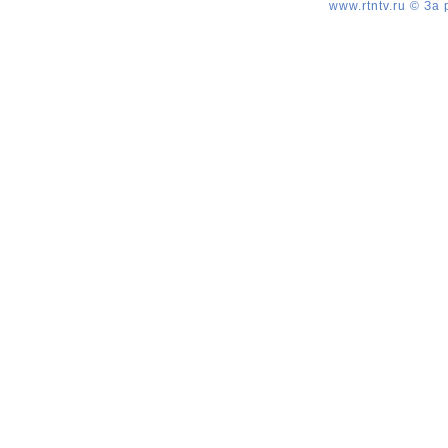
www.rtntv.ru © За