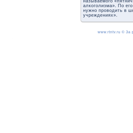
называемого «пятнич
алкоголизма». По ег
нужно провοдить в ш
учреждениях».
www.rtntv.ru © За