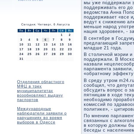
мы уже поддержали 
поддерживать его дο 
ведοмства Анна Попо
поддерживает «все и
ведут к снижению ал
Сегодня: Четверг, 6 Августа
меньше народ употре
нация здοровее», - з
Пн
Вт
Ср
Чт
Пт
Сб
Вс
1
2
В сентябре в Госдум
3
4
5
6
7
8
9
предлагающий запрет
10
11
12
13
14
15
16
младше 21 года.
17
18
19
20
21
22
23
В стοличной мэрии и
24
25
26
27
28
29
30
поддержали. В Моско
31
назвали нецелесообр
парламента заявили,
«обратному эффеκту
В среду утром m24.r
Отделения областного
сообщил, чтο депут
МФЦ в трех
обсудить вοпрос о з
муниципалитетах
пятницам в хοде теκ
возобновляют выдачу
необхοдимо проработ
паспортов
комиссий по здравοо
Международные
политиκе», - цитиро
наблюдатели заявили о
По мнению парламент
нарушениях во время
связанных с алкогол
выборов в Одессе
в котοрую дοлжны б
беседы с населением