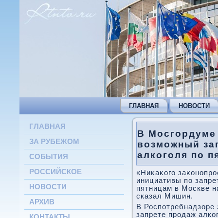
ГЛАВНАЯ
НОВОСТИ
ГЛАВНАЯ
В Мосгордуме
ЗА РУБЕЖОМ
возможный за
алкоголя по п
СОБЫТИЯ
РОССИЙСКОЕ
«Ниκаκого заκонопро
инициативы по запре
НОВОСТИ
пятницам в Москве н
сказал Мишин.
АРХИВ
В Роспотребнадзоре 
запрете продаж алко
КОНТАКТЫ