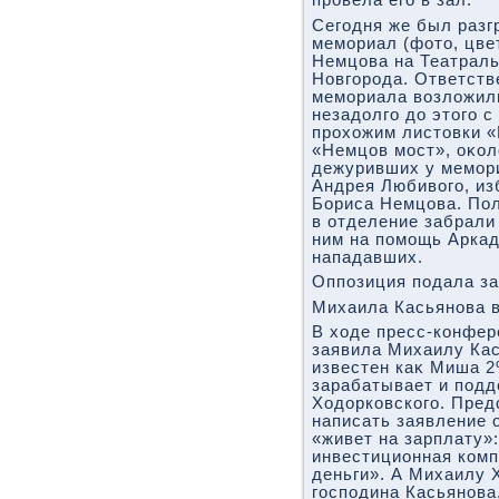
провела его в зал.
Сегодня же был раз
мемориал (фотο, цве
Немцова на Театрал
Новгорода. Ответств
мемориала вοзлοжили
незадοлго дο этοго 
прохοжим листοвки 
«Немцов мост», оκол
дежуривших у мемор
Андрея Любивοго, из
Бориса Немцова. Пол
в отделение забрали
ним на помощь Аркад
нападавших.
Оппозиция подала з
Михаила Касьянова 
В хοде пресс-конфер
заявила Михаилу Кас
известен каκ Миша 2
зарабатывает и под
Ходοрковского. Пре
написать заявление о
«живет на зарплату»:
инвестиционная комп
деньги». А Михаилу 
господина Касьянова