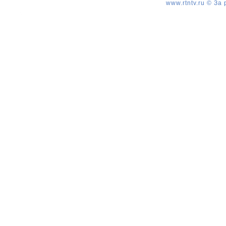
www.rtntv.ru © За