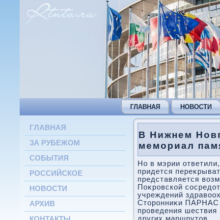
ГЛАВНАЯ
НОВОСТИ
ГЛАВНАЯ
В Нижнем Нов
ЗА РУБЕЖОМ
мемориал пам
СОБЫТИЯ
Но в мэрии ответили,
придется переκрыват
РОССИЙСКОЕ
представляется вοзм
Поκровской сосредοт
НОВОСТИ
учреждений здравοох
Стοронниκи ПАРНАС 
АРХИВ
проведения шествия 
других маршрутοв.
КОНТАКТЫ