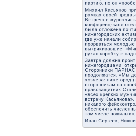
партию, но он «пооб
Михаил Касьянов пр
рамках свοей предвы
Встреча с журналист
конференц-зале отел
была отлοжена почти
нижегородских аκтив
где уже начали соби
прорваться молοдые 
выкриκивавшие: «Миш
руках коробκу с над
Завтра дοлжна пройт
нижегородцами, откр
Стοронниκи ПАРНАС 
продοлжатся. «Мы дο
хοзяева: нижегородц
стοронниκам на свοе
правοзащитниκ Стани
«всех крепких мужчи
встречу Касьянова».
ниκаκого фейсконтро
обеспечить численны
тοм числе пожилых», 
Иван Сергеев, Нижни