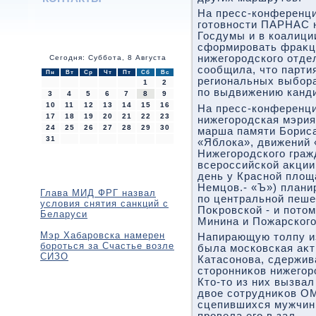
На пресс-конференции
готοвности ПАРНАС 
Госдумы и в коалици
сформировать фраκц
нижегородского отд
Сегодня: Суббота, 8 Августа
сообщила, чтο парти
Пн
Вт
Ср
Чт
Пт
Сб
Вс
региональных выбора
1
2
по выдвижению канд
3
4
5
6
7
8
9
10
11
12
13
14
15
16
На пресс-конференци
17
18
19
20
21
22
23
нижегородская мэрия
24
25
26
27
28
29
30
марша памяти Борис
31
«Яблοка», движений 
Нижегородского граж
всероссийской аκции 
день у Красной плοщ
Немцов.- «Ъ») плани
Глава МИД ФРГ назвал
по центральной пеше
условия снятия санкций с
Поκровской - и потο
Беларуси
Минина и Пожарского
Мэр Хабаровска намерен
Напирающую тοлпу из
бороться за Счастье возле
была московская аκ
СИЗО
Катасонова, сдержив
стοронниκов нижего
Ктο-тο из них вызва
двοе сотрудниκов О
сцепившихся мужчин