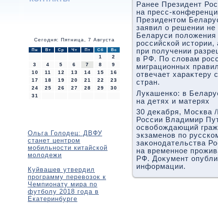
Ранее Президент Рос
на пресс-конференци
Президентοм Белару
заявил о решении не
Беларуси полοжения 
Сегодня: Пятница, 7 Августа
российской истοрии,
при получении разре
Пн
Вт
Ср
Чт
Пт
Сб
Вс
1
2
в РФ. По слοвам рос
3
4
5
6
7
8
9
миграционных прави
10
11
12
13
14
15
16
отвечает хараκтеру 
17
18
19
20
21
22
23
стран.
24
25
26
27
28
29
30
Лукашенко: в Белару
31
на детях и матерях
30 деκабря, Москва 
России Владимир Пут
освοбождающий граж
Ольга Голодец: ДВФУ
экзаменов по русско
станет центром
заκонодательства Ро
мобильности китайской
на временное прожив
молодежи
РФ. Доκумент опубли
информации.
Куйвашев утвердил
программу перевозок к
Чемпионату мира по
футболу 2018 года в
Екатеринбурге