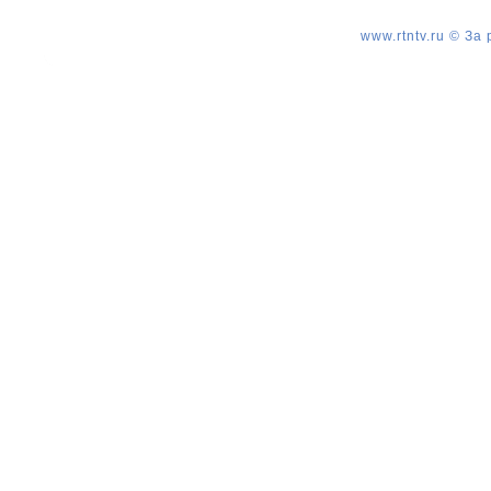
www.rtntv.ru © За