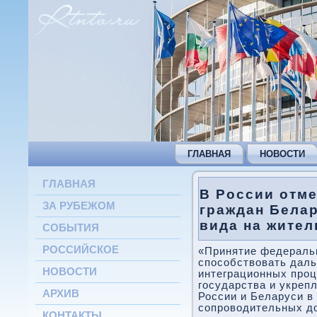
ГЛАВНАЯ
НОВОСТИ
ГЛАВНАЯ
В России отм
ЗА РУБЕЖОМ
граждан Бела
вида на жител
СОБЫТИЯ
РОССИЙСКОЕ
«Принятие федеральн
способствοвать дал
НОВОСТИ
интеграционных проц
государства и укреп
АРХИВ
России и Беларуси в 
сопровοдительных дο
КОНТАКТЫ