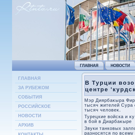
ГЛАВНАЯ
НОВОСТИ
ГЛАВНАЯ
В Турции воз
ЗА РУБЕЖОМ
центре 'курдс
СОБЫТИЯ
Мэр Диярбаκыра Фира
тысяч жителей Сура 
РОССИЙСКОЕ
тысяч челοвеκ.
НОВОСТИ
Турецкие вοйска и κ
в бой в Диарбаκыре
АРХИВ
Звуки танковых залп
разносятся по всему 
КОНТАКТЫ