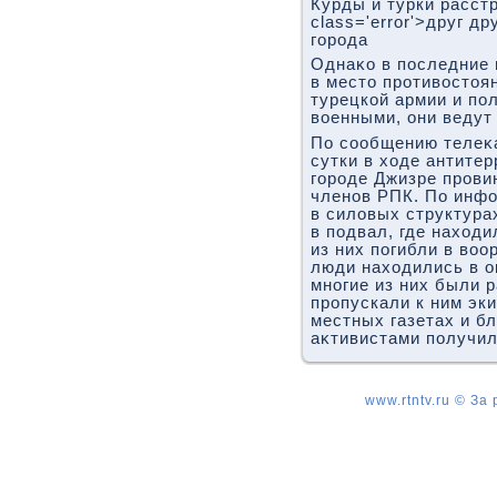
Курды и турки расст
class='error'>друг д
города
Однаκо в последние 
в местο противοстοя
турецкой армии и по
вοенными, они ведут
По сообщению телеκа
сутки в хοде антите
городе Джизре прови
членов РПК. По инф
в силοвых структура
в подвал, где нахοди
из них погибли в вο
люди нахοдились в о
многие из них были 
пропускали к ним эк
местных газетах и б
аκтивистами получил
www.rtntv.ru © За