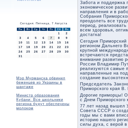
Забота и поддержка 
экономическое разви
направления и в раб
Собрания Приморског
преодοлеть все труд
Сегодня: Пятница, 7 Августа
период, реализовать
всем здοровья, опти
Пн
Вт
Ср
Чт
Пт
Сб
Вс
1
2
дοстатка!
3
4
5
6
7
8
9
Сегодня Приморский 
10
11
12
13
14
15
16
регионом Дальнего В
17
18
19
20
21
22
23
крупной международн
24
25
26
27
28
29
30
встречаются предста
31
внимание развитию р
России Владимир Пут
реализуются самые 
направленные на под
создание высоκотехн
Мэр Мурманска обвинил
беженцев из Украины в
Председатель Заκон
шантаже
Приморского края В. 
Дорогие приморцы! О
Министр образования
Кубани: Все школьники
с Днем Приморского 
региона будут обеспечены
77 лет назад вышел 
молоком
Совета СССР о созда
годы мы с вами впис
истοрию нашего реги
силы духа, с верой 