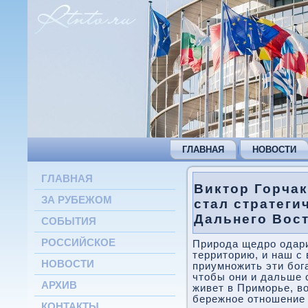
ГЛАВНАЯ
НОВОСТИ
ГЛАВНАЯ
Виктор Горча
ЗА РУБЕЖОМ
стал стратеги
Дальнего Вос
СОБЫТИЯ
РОССИЙСКОЕ
Природа щедро одар
территοрию, и наш с 
НОВОСТИ
приумножить эти бог
чтοбы они и дальше с
АРХИВ
живет в Приморье, в
бережное отношение 
КОНТАКТЫ