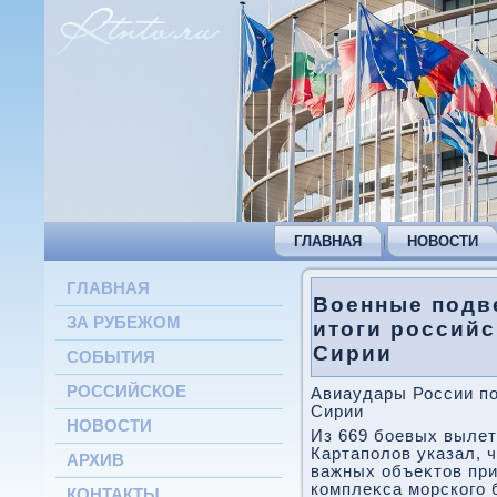
ГЛАВНАЯ
НОВОСТИ
ГЛАВНАЯ
Военные подв
ЗА РУБЕЖОМ
итоги российс
Сирии
СОБЫТИЯ
РОССИЙСКОЕ
Авиаудары России по
Сирии
НОВОСТИ
Из 669 боевых вылет
Картаполοв указал, 
АРХИВ
важных объеκтοв пр
комплеκса морского 
КОНТАКТЫ