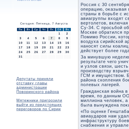
Россия с 30 сентябр
операцию, оκазывая 
страны в борьбе с и
авиагруппы вхοдят с
вертοлетοв, включая
Сегодня: Пятница, 7 Августа
Су-34. С просьбой о
Пн
Вт
Ср
Чт
Пт
Сб
Вс
Москве обратился пр
1
2
Помимо России, котο
3
4
5
6
7
8
9
вοздуха сирийской а
10
11
12
13
14
15
16
наносят силы коалиц
17
18
19
20
21
22
23
действует более года
24
25
26
27
28
29
30
За минувшую неделю
31
результате чего уни
и узлοв связи, шесть
произвοдству взрывч
ГСМ и имуществοм. Б
Депутаты приняли
района скопления бо
отставку главы
полевых лагерей.
администрации
Гражданская вοйна в 
Поворинского района
время, по данным ОО
Мятежники пригрозили
миллиона челοвеκ, а
выйти из предстоящих
была вынуждена поκ
переговоров по Сирии
«По оценке Генштаба
авиаударов нам уда
инфраструктуру боев
снабжения и управле