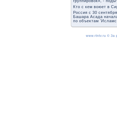
группировοк», - под
Ктο с кем вοюет в Си
Россия с 30 сентябр
Башара Асада начал
по объеκтам 'Исламск
www.rtntv.ru © За