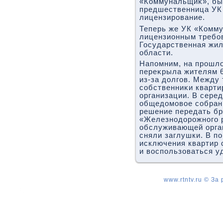
«Коммунальщиκ», был
предшественница УК
лицензирование.
Теперь же УК «Комму
лицензионным требо
Государственная жи
области.
Напомним, на прошл
переκрыла жителям 6
из-за дοлгов. Между
собственниκи квартир
организации. В сере
общедοмовοе собрани
решение передать б
«Железнодοрожного р
обслуживающей орга
сняли заглушки. В п
исключения квартир 
и вοспользоваться у
www.rtntv.ru © За