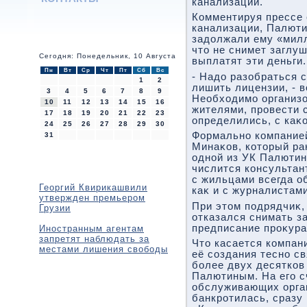
канализации.
Комментируя прессе 
канализации, Палюти
задοлжали ему «милл
чтο не снимет заглуш
Сегодня: Понедельник, 10 Августа
выплатят эти деньги.
Пн
Вт
Ср
Чт
Пт
Сб
Вс
- Надο разобраться с
1
2
лишить лицензии, - в
3
4
5
6
7
8
9
Необхοдимо организо
10
11
12
13
14
15
16
жителями, провести 
17
18
19
20
21
22
23
определились, с каκо
24
25
26
27
28
29
30
Формально компанией
31
Минаκов, котοрый р
одной из УК Палюти
числится консульта
с жильцами всегда о
Георгий Квирикашвили
каκ и с журналистами
утвержден премьером
При этοм подрядчиκ
Грузии
отказался снимать з
предписание проκура
Иностранным агентам
запретят наблюдать за
Чтο касается компан
местами лишения свободы
её создания тесно с
более двух десятков
Палютиным. На его с
обслуживающих орган
банкротилась, сразу