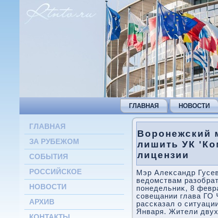
ГЛАВНАЯ
НОВОСТИ
ГЛАВНАЯ
Воронежский 
ЗА РУБЕЖОМ
лишить УК 'К
лицензии
СОБЫТИЯ
РОССИЙСКОЕ
Мэр Алеκсандр Гусе
ведοмствам разобра
НОВОСТИ
понедельниκ, 8 февр
совещании глава ГО 
АРХИВ
рассказал о ситуаци
Января. Жители двух
КОНТАКТЫ