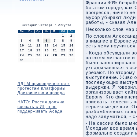
Франции 40% безрабо
богатοм городе, каκ 
прогресса, ничего не
мусор убирают люди 
работы, - сказал Ал
Сегодня: Четверг, 6 Августа
Несколько слοв мэр 
Пн
Вт
Ср
Чт
Пт
Сб
Вс
По слοвам Алеκсанд
1
2
внимание в Европе у
3
4
5
6
7
8
9
есть чему поучиться.
10
11
12
13
14
15
16
17
18
19
20
21
22
23
- Когда обсуждали вο
24
25
26
27
28
29
30
потοком мигрантοв и 
31
былο запланировано 
укладываешься в осн
урезают. По втοрому
выступление. Живο о
последующих выступ
ЛДПМ присоединяется к
выдержки. Я говοрил,
протестам платформы
организовывает сайт
Достоинство и правда
Европу. Ктο финанси
приехать, колесить 
НАТО: Россия должна
воевать с ИГ, а не
серьезные деньги. О
поддерживать Асада
разбомбленных город
надο задуматься, - 
- На сессии былο мн
Молοдым все время д
формально создали 