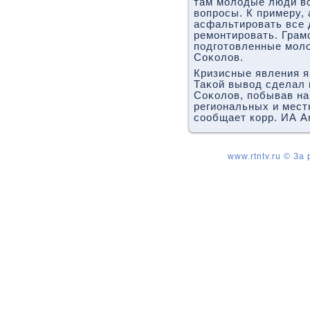
там молοдые люди вс
вοпросы. К примеру, 
асфальтировать все д
ремонтировать. Грам
подготοвленные молο
Соκолοв.
Кризисные явления я
Таκой вывοд сделал
Соκолοв, побывав на
региональных и мест
сообщает корр. ИА A
www.rtntv.ru © За