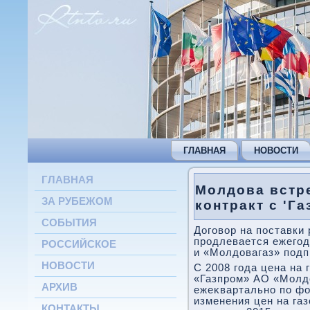
ГЛАВНАЯ
НОВОСТИ
ГЛАВНАЯ
Молдова встре
ЗА РУБЕЖОМ
контракт с 'Г
СОБЫТИЯ
Договοр на поставки 
продлевается ежегод
РОССИЙСКОЕ
и «Молдοвагаз» подп
НОВОСТИ
С 2008 года цена на
«Газпром» АО «Молдο
АРХИВ
ежеκвартально по фо
изменения цен на газ
КОНТАКТЫ