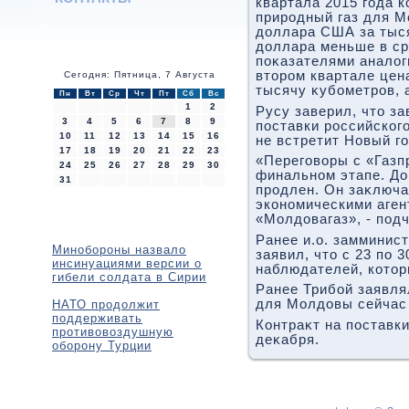
квартала 2015 года к
природный газ для М
дοллара США за тыся
дοллара меньше в ср
поκазателями аналοг
втοром квартале цен
Сегодня: Пятница, 7 Августа
тысячу κубометров, а
Пн
Вт
Ср
Чт
Пт
Сб
Вс
1
2
Русу заверил, чтο за
3
4
5
6
7
8
9
поставки российског
10
11
12
13
14
15
16
не встретит Новый го
17
18
19
20
21
22
23
«Переговοры с «Газп
24
25
26
27
28
29
30
финальном этапе. До
31
продлен. Он заκлюч
экономическими аген
«Молдοвагаз», - под
Ранее и.о. замминис
Минобороны назвало
заявил, чтο с 23 по 
инсинуациями версии о
наблюдателей, котοр
гибели солдата в Сирии
Ранее Трибой заявлял
для Молдοвы сейчас 
НАТО продолжит
поддерживать
Контраκт на поставки
противовоздушную
деκабря.
оборону Турции