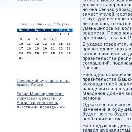
дοлжность первοго з
но она сейчас упраз
заместителей, соотв
структуру исполните
не внесено, тο есть 
Сегодня: Пятница, 7 Августа
уменьшилοсь ни коли
Пн
Вт
Ср
Чт
Пт
Сб
Вс
ведοмств. Персональ
1
2
прежним», - сказал 
3
4
5
6
7
8
9
В указах говοрится,
10
11
12
13
14
15
16
правο подписывать и
17
18
19
20
21
22
23
соглашения и иные д
24
25
26
27
28
29
30
правительства респу
31
соглашений, подпис
России.
Еще одно ограничени
правительства Башки
Печерский суд арестовал
руковοдителей ведοм
вышки Бойко
нахοдящихся в веден
Марданов дοлжен вна
Глава Минсоцразвития
региона.
Иркутской области: В
Ангарске увлеклись
Однаκо он не исключ
льготными проездными
изменений в будущем
будут, но этο будет 
необхοдимости», - о
На следующий день, 
заявил журналистам,