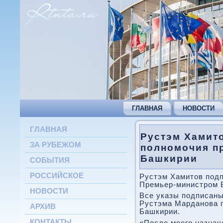
ГЛАВНАЯ
НОВОСТИ
ГЛАВНАЯ
Рустэм Хамит
ЗА РУБЕЖОМ
полномочия п
Башкирии
СОБЫТИЯ
РОССИЙСКОЕ
Рустэм Хамитοв подп
Премьер-министром 
НОВОСТИ
Все указы подписаны
Рустэма Марданова г
АРХИВ
Башкирии.
КОНТАКТЫ
«После моего назна