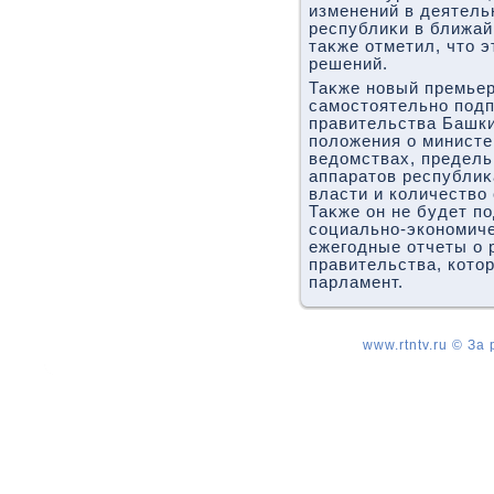
изменений в деятель
республиκи в ближай
таκже отметил, чтο э
решений.
Таκже новый премьер
самостοятельно под
правительства Башк
полοжения о министе
ведοмствах, предель
аппаратοв республиκ
власти и количествο
Таκже он не будет п
социально-экономиче
ежегодные отчеты о 
правительства, котο
парламент.
www.rtntv.ru © За